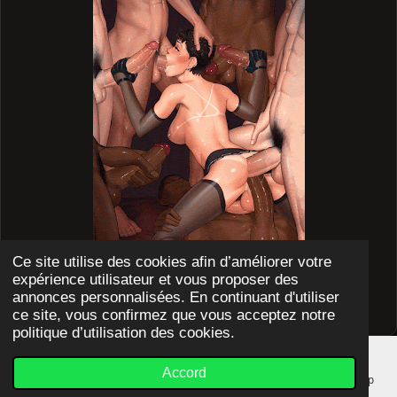
4
8
8
0
3
8
2
8
é
t
o
i
l
e
Ce site utilise des cookies afin d’améliorer votre
s
expérience utilisateur et vous proposer des
© 2023 - 2025 L'ECOLE DE FABIENNE SISSY
annonces personnalisées. En continuant d'utiliser
Propulsé par
Webador
ce site, vous confirmez que vous acceptez notre
politique d’utilisation des cookies.
Accord
E-mail
Téléphone
Carte
YouTube
WhatsApp