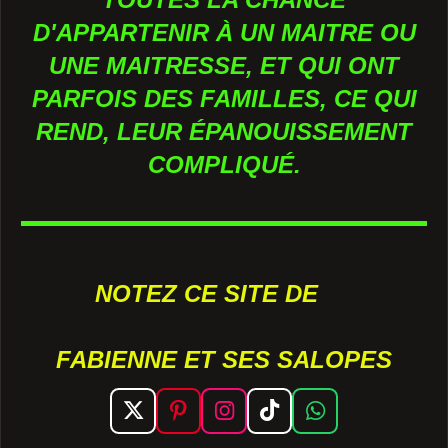
D'APPARTENIR À UN MAITRE OU
UNE MAITRESSE, ET QUI ONT
PARFOIS DES FAMILLES, CE QUI
REND, LEUR ÉPANOUISSEMENT
COMPLIQUÉ.
NOTEZ CE SITE DE
FABIENNE ET SES SALOPES
X
P
I
T
W
i
n
i
h