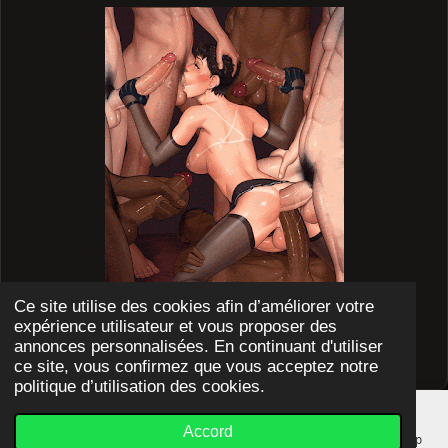
4
8
8
0
3
8
2
8
é
t
o
i
l
e
Ce site utilise des cookies afin d’améliorer votre
s
expérience utilisateur et vous proposer des
© 2023 - 2025 L'ECOLE DE FABIENNE SISSY
annonces personnalisées. En continuant d'utiliser
Propulsé par
Webador
ce site, vous confirmez que vous acceptez notre
politique d’utilisation des cookies.
Accord
E-mail
Téléphone
Carte
YouTube
WhatsApp