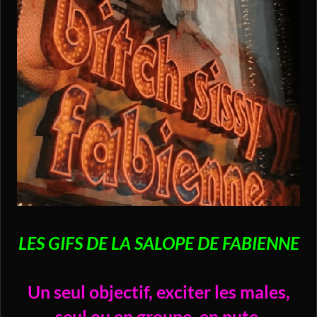
LES GIFS DE LA SALOPE DE FABIENNE
Un seul objectif, exciter les males,
seul ou en groupe, en pute,