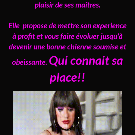
plaisir de ses maîtres.
Elle propose de mettre son experience
à profit et vous faire évoluer jusqu'à
devenir une bonne chienne soumise et
Qui connait sa
obeissante.
place!!