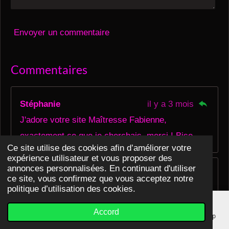
Envoyer un commentaire
Commentaires
Stéphanie
il y a 3 mois
J'adore votre site Maîtresse Fabienne,
exactement ce que je cherchais, merci ! Bise
Ce site utilise des cookies afin d’améliorer votre
expérience utilisateur et vous proposer des
annonces personnalisées. En continuant d'utiliser
Lily
il y a 4 mois
ce site, vous confirmez que vous acceptez notre
politique d’utilisation des cookies.
06 74 07 96 86 j'ai envie de voir des bites de mon
esprit jmy300 snap Facebook chouquet jeremy je
Accord
E-mail
Téléphone
Carte
YouTube
WhatsApp
voudrai être humilier pour toujours faire de moi