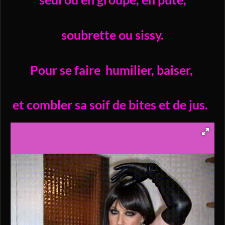
soubrette ou sissy.
Pour se faire
humilier,
baiser,
et combler sa soif de bites et de jus.